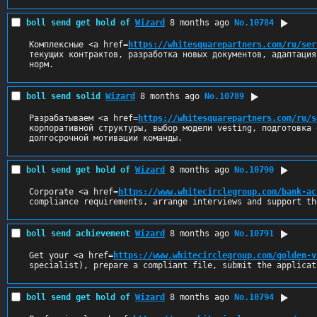
boll send get hold of
Wizard
8 months ago
No.
10784
Комплексные <a href=
https://whitesquarepartners.com/ru/ser
текущих контрактов, разработка новых документов, адаптация
норм.
boll send solid
Wizard
8 months ago
No.
10789
Разрабатываем <a href=
https://whitesquarepartners.com/ru/s
корпоративной структуры, выбор модели vesting, подготовка 
долгосрочной мотивации команды.
boll send get hold of
Wizard
8 months ago
No.
10790
Corporate <a href=
https://www.whitecirclegroup.com/bank-ac
compliance requirements, arrange interviews and support th
boll send achievement
Wizard
8 months ago
No.
10791
Get your <a href=
https://www.whitecirclegroup.com/golden-v
specialist), prepare a compliant file, submit the applicat
boll send get hold of
Wizard
8 months ago
No.
10794