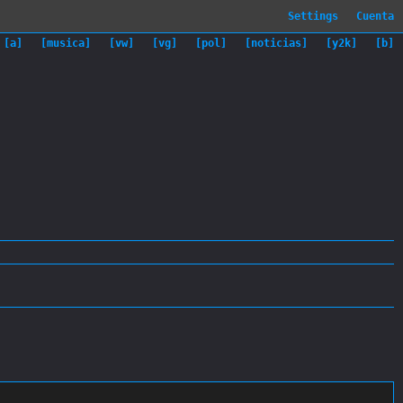
Cuenta
[a]
[musica]
[vw]
[vg]
[pol]
[noticias]
[y2k]
[b]