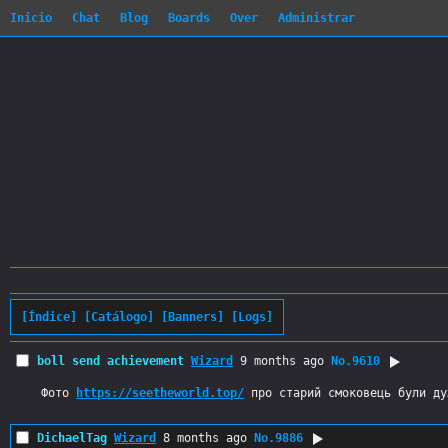
Inicio
Chat
Blog
Boards
Over
Administrar
[Índice]
[Catálogo]
[Banners]
[Logs]
boll send achievement
Wizard
9 months ago
No.
9610
Фото 
https://seetheworld.top/
 про старий смоковець були ду
DichaelTag
Wizard
8 months ago
No.
9886