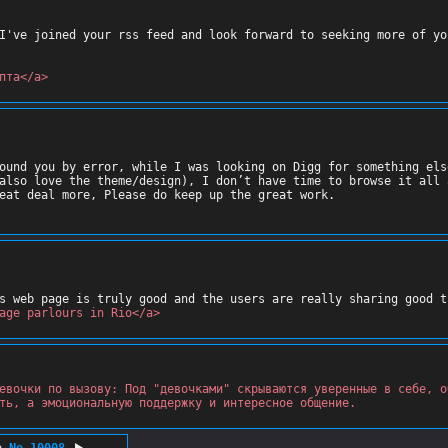
I've joined your rss feed and look forward to seeking more of yo
пта</a>
ound you by error, while I was looking on Digg for something els
also love the theme/design), I don’t have time to browse it all 
age parlours in Rio</a>
евочки по вызову: Под "девочками" скрываются уверенные в себе, о
ть, а эмоциональную поддержку и интересное общение.
o
No.
10008