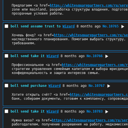
Предлагаем <a href=
https://whitesquarepartners.com/ru/serv
zone или mainland, разработка структуры владения, подготов
прозрачные условия работы.
boll send assume trust to
Wizard
8 months ago
No.
10765
Хочешь фонд? <a href=
https://whitesquarepartners.com/ru/se
наследственного планирования. Помогаем выбрать структуру, 
требованиям.
boll send take it
Wizard
8 months ago
No.
10766
Профессиональное <a href=
https://whitesquarepartners.com/r
стратегии управления семейным капиталом и выбора юрисдикци
конфиденциальность и защита интересов семьи.
boll send purchase
Wizard
8 months ago
No.
10767
Хотите открыть счёт? <a href=
https://whitesquarepartners.c
банк, собираем документы, готовим к комплаенсу, сопровожда
boll send take it
Wizard
8 months ago
No.
10783
Нужна виза? <a href=
https://whitesquarepartners.com/ru/ser
работодателем, получение разрешения на работу, медкомиссия