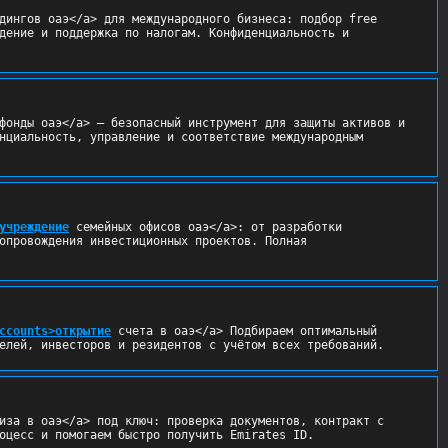
дингов оаэ</a> для международного бизнеса: подбор free 
дение и поддержка по налогам. Конфиденциальность и 
фонды оаэ</a> — безопасный инструмент для защиты активов и 
нциальность, управление и соответствие международным 
учреждение
 семейных офисов оаэ</a>: от разработки 
опровождения инвестиционных проектов. Полная 
ccounts>открытие
 счета в оаэ</a> Подбираем оптимальный 
елей, инвесторов и резидентов с учётом всех требований.
иза в оаэ</a> под ключ: проверка документов, контракт с 
оцесс и помогаем быстро получить Emirates ID.