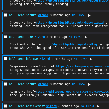
Choose <a href=
https://hyperliquidfinance.net/>hypertrade<
pricing for cryptocurrency trading.
boll send secure
Wizard
8 months ago
No.
10751
Choose <a href=
https://hyperliquidlabs.net/>hyperliquid
 cr
staking, and risk management tools. Support for algorithmi
boll send take
Wizard
8 months ago
No.
10753
Check out <a href=
https://hyperliquids.top/>trading
 on hyp
those who want the speed of a CEX and the benefits of dece
boll send believe
Wizard
8 months ago
No.
10754
Открываешь бизнес? <a href=
https://whitesquarepartners.com
консультация по структуре, подготовка и подача документов,
пострегистрационная поддержка. Гарантия конфиденциальности
boll send secure
Wizard
8 months ago
No.
10757
Хотите <a href=
https://whitesquarepartners.com/ru/services
zone, регистрация компании, лицензирование, визовая поддер
boll send achievement
Wizard
8 months ago
No.
10764