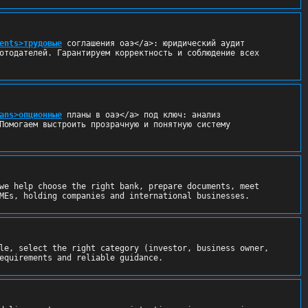
ents>трудовые
 соглашения оаэ</a>: юридический аудит 
отодателей. Гарантируем корректность и соблюдение всех 
ans>опционные
 планы в оаэ</a> под ключ: анализ 
Помогаем выстроить прозрачную и понятную систему 
we help choose the right bank, prepare documents, meet 
MEs, holding companies and international businesses.
le, select the right category (investor, business owner, 
equirements and reliable guidance.