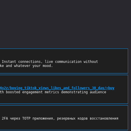
 Instant connections, live communication without 
ke and whatever your mood.
4o2z/buying_tiktok_views_likes_and_followers_30_day/>buy
th boosted engagement metrics demonstrating audience 
 2FA через TOTP приложения, резервных кодов восстановления 