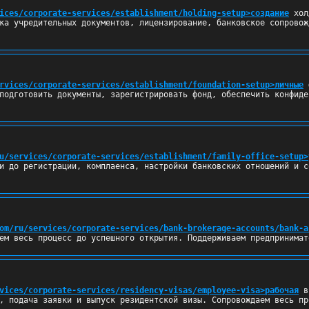
ices/corporate-services/establishment/holding-setup>создание
 хол
ка учредительных документов, лицензирование, банковское сопровож
rvices/corporate-services/establishment/foundation-setup>личные
 
подготовить документы, зарегистрировать фонд, обеспечить конфиде
u/services/corporate-services/establishment/family-office-setup>
и до регистрации, комплаенса, настройки банковских отношений и с
om/ru/services/corporate-services/bank-brokerage-accounts/bank-a
ем весь процесс до успешного открытия. Поддерживаем предпринимат
vices/corporate-services/residency-visas/employee-visa>рабочая
 в
, подача заявки и выпуск резидентской визы. Сопровождаем весь пр