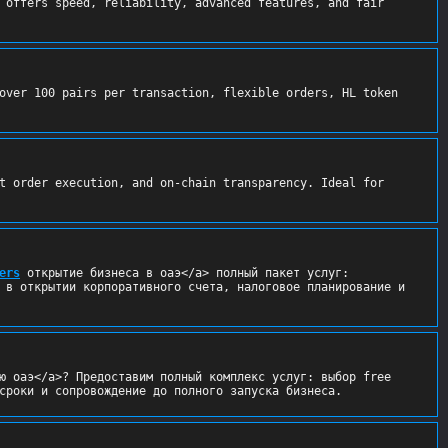
 offers speed, reliability, advanced features, and fair 
over 100 pairs per transaction, flexible orders, HL token 
t order execution, and on-chain transparency. Ideal for 
ers
 открытие бизнеса в оаэ</a> полный пакет услуг: 
 в открытии корпоративного счета, налоговое планирование и 
ю оаэ</a>? Предоставим полный комплекс услуг: выбор free 
сроки и сопровождение до полного запуска бизнеса.