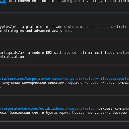
/a>
 as a convenient tool for trading and investing. The platform
ypto</a> — a platform for traders who demand speed and control: 
c strategies and advanced analytics.
erliquid</a>, a modern DEX with its own L1: minimal fees, instan
ntralization.
/ru/services/corporate-services/corporate-setup>whitesquarepartn
 получение коммерческой лицензии, оформление рабочих виз, помощь
.
/corporate-services/establishment/company-setup
 >открыть компани
жка, банковский счет и бухгалтерия. Прозрачные условия, быстрые 