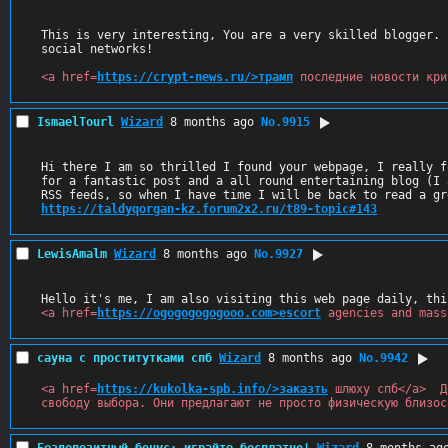
This is very interesting, You are a very skilled blogger. 
social networks! 

<a href=
https://crypt-news.ru/>трамп
 последние новости кри
IsmaelTourl
Wizard
8 months ago
No.
9915
Hi there I am so thrilled I found your webpage, I really f
for a fantastic post and a all round entertaining blog (I 
https://taldyqorgan-kz.forum2x2.ru/t89-topic#143
LewisAmalm
Wizard
8 months ago
No.
9927
<a href=
https://ogogogogogooo.com>escort
 agencies and mass
сауна с проститутками спб
Wizard
8 months ago
No.
9942
<a href=
https://kukolka-spb.info/>заказть
 шлюху спб</a>  Д
свободу выбора. Они предлагают не просто физическую близос
Бездепозитный бонус: играйте бесплатно!
Wizard
8 months ag