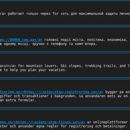
/a> работает только через Tor сеть для максимальной защиты лично
ps://88000.com.ua</a>
 головні події міста, політика, економіка, 
в одному місці, зручно з телефону та комп'ютера.
asin</a> for mountain lovers. Ski slopes, trekking trails, and l
e to help you plan your vacation.
trering.se/>https://casino-utan-registrering.se</a>
 bygger pa en
gifter och transaktioner i bakgrunden, sa anvandaren mots av en 
an extra formular.
ens.se/>https://casinos-utan-licens.se</a>
 ar onlineplattformar 
ster och anvander egna regler for registrering och betalningar. 