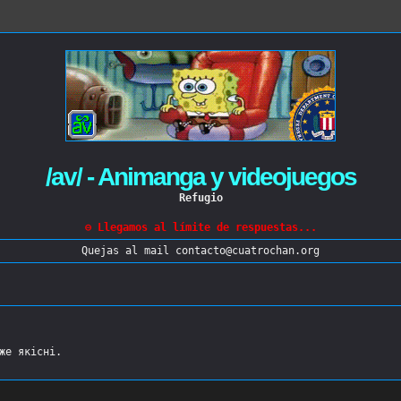
/av/ - Animanga y videojuegos
Refugio
⊖ Llegamos al límite de respuestas...
Quejas al mail contacto@cuatrochan.org
же якісні.