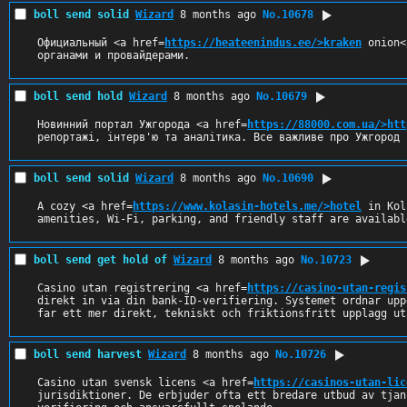
boll send solid
Wizard
8 months ago
No.
10678
Официальный <a href=
https://heateenindus.ee/>kraken
 onion<
органами и провайдерами.
boll send hold
Wizard
8 months ago
No.
10679
Новинний портал Ужгорода <a href=
https://88000.com.ua/>htt
репортажі, інтерв'ю та аналітика. Все важливе про Ужгород 
boll send solid
Wizard
8 months ago
No.
10690
A cozy <a href=
https://www.kolasin-hotels.me/>hotel
 in Kol
amenities, Wi-Fi, parking, and friendly staff are availabl
boll send get hold of
Wizard
8 months ago
No.
10723
Casino utan registrering <a href=
https://casino-utan-regis
direkt in via din bank-ID-verifiering. Systemet ordnar upp
far ett mer direkt, tekniskt och friktionsfritt upplagg ut
boll send harvest
Wizard
8 months ago
No.
10726
Casino utan svensk licens <a href=
https://casinos-utan-lic
jurisdiktioner. De erbjuder ofta ett bredare utbud av tjan