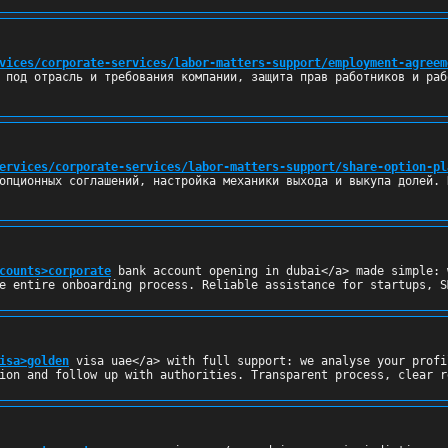
vices/corporate-services/labor-matters-support/employment-agreem
 под отрасль и требования компании, защита прав работников и раб
ervices/corporate-services/labor-matters-support/share-option-pl
опционных соглашений, настройка механики выхода и выкупа долей. 
counts>corporate
 bank account opening in dubai</a> made simple: 
e entire onboarding process. Reliable assistance for startups, S
isa>golden
 visa uae</a> with full support: we analyse your profi
ion and follow up with authorities. Transparent process, clear r