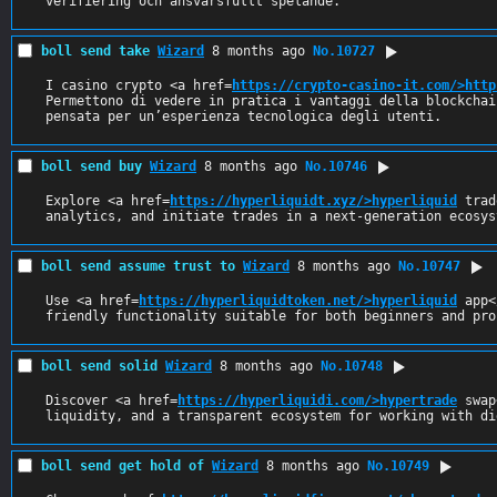
verifiering och ansvarsfullt spelande.
boll send take
Wizard
8 months ago
No.
10727
I casino crypto <a href=
https://crypto-casino-it.com/>http
Permettono di vedere in pratica i vantaggi della blockchai
pensata per un’esperienza tecnologica degli utenti.
boll send buy
Wizard
8 months ago
No.
10746
Explore <a href=
https://hyperliquidt.xyz/>hyperliquid
 trad
analytics, and initiate trades in a next-generation ecosys
boll send assume trust to
Wizard
8 months ago
No.
10747
Use <a href=
https://hyperliquidtoken.net/>hyperliquid
 app<
friendly functionality suitable for both beginners and pro
boll send solid
Wizard
8 months ago
No.
10748
Discover <a href=
https://hyperliquidi.com/>hypertrade
 swap
liquidity, and a transparent ecosystem for working with di
boll send get hold of
Wizard
8 months ago
No.
10749