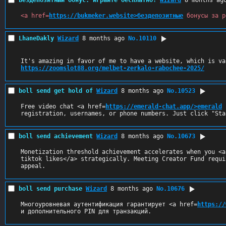
<a href=
https://bukmeker.website>бездепозитные
 бонусы за р
LhaneDakly
Wizard
8 months ago
No.
10110
https://zoomslot88.org/melbet-zerkalo-rabochee-2025/
boll send get hold of
Wizard
8 months ago
No.
10523
Free video chat <a href=
https://emerald-chat.app/>emerald
 
registration, usernames, or phone numbers. Just click "Sta
boll send achievement
Wizard
8 months ago
No.
10673
Monetization threshold achievement accelerates when you <a
tiktok likes</a> strategically. Meeting Creator Fund requi
appeal.
boll send purchase
Wizard
8 months ago
No.
10676
Многоуровневая аутентификация гарантирует <a href=
https://
и дополнительного PIN для транзакций.