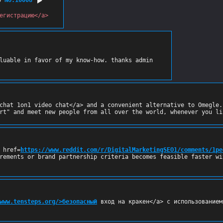
егистрацию</a>
chat 1on1 video chat</a> and a convenient alternative to Omegle.
rt" and meet new people from all over the world, whenever you li
 href=
https://www.reddit.com/r/DigitalMarketingSEO1/comments/1pe
rements or brand partnership criteria becomes feasible faster wi
www.tensteps.org/>безопасный
 вход на кракен</a> с использованием