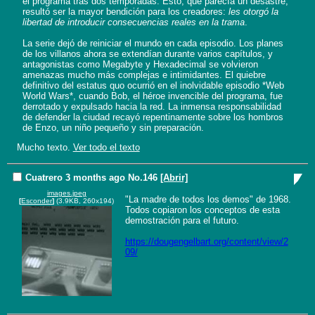
el programa tras dos temporadas. Esto, que parecía un desastre, 
resultó ser la mayor bendición para los creadores: 
les otorgó la 
libertad de introducir consecuencias reales en la trama
.

La serie dejó de reiniciar el mundo en cada episodio. Los planes 
de los villanos ahora se extendían durante varios capítulos, y 
antagonistas como Megabyte y Hexadecimal se volvieron 
amenazas mucho más complejas e intimidantes. El quiebre 
definitivo del estatus quo ocurrió en el inolvidable episodio *Web 
World Wars*, cuando Bob, el héroe invencible del programa, fue 
derrotado y expulsado hacia la red. La inmensa responsabilidad 
de defender la ciudad recayó repentinamente sobre los hombros 
Mucho texto.
Ver todo el texto
Cuatrero
3 months ago
No.
146
[Abrir]
images.jpeg
"La madre de todos los demos" de 1968. 
[
Esconder
]
(3.9KB, 260x194)
Todos copiaron los conceptos de esta 
demostración para el futuro.

https://dougengelbart.org/content/view/2
09/