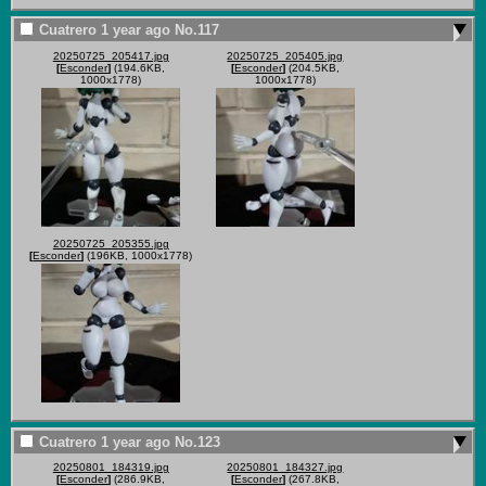
Cuatrero
1 year ago
No.
117
20250725_205417.jpg
20250725_205405.jpg
[
Esconder
]
(194.6KB,
[
Esconder
]
(204.5KB,
1000x1778)
1000x1778)
20250725_205355.jpg
[
Esconder
]
(196KB, 1000x1778)
Cuatrero
1 year ago
No.
123
20250801_184319.jpg
20250801_184327.jpg
[
Esconder
]
(286.9KB,
[
Esconder
]
(267.8KB,