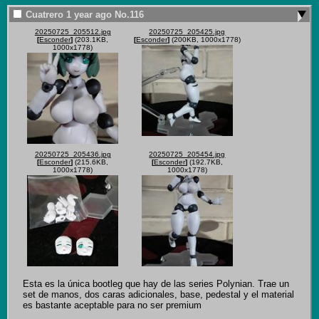
Cuatrero
1 year ago
No.
116
20250725_205512.jpg
20250725_205425.jpg
[
Esconder
]
(203.1KB,
[
Esconder
]
(200KB, 1000x1778)
1000x1778)
20250725_205436.jpg
20250725_205454.jpg
[
Esconder
]
(215.6KB,
[
Esconder
]
(192.7KB,
1000x1778)
1000x1778)
Esta es la única bootleg que hay de las series Polynian. Trae un 
set de manos, dos caras adicionales, base, pedestal y el material 
es bastante aceptable para no ser premium