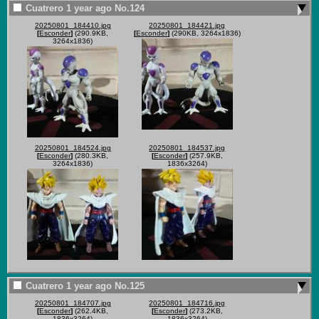
Cuatrero
1 year ago
No.
124
20250801_184410.jpg
20250801_184421.jpg
[
Esconder
]
(290.9KB,
[
Esconder
]
(290KB, 3264x1836)
3264x1836)
20250801_184524.jpg
20250801_184537.jpg
[
Esconder
]
(280.3KB,
[
Esconder
]
(257.9KB,
3264x1836)
1836x3264)
Cuatrero
1 year ago
No.
125
20250801_184707.jpg
20250801_184716.jpg
[
Esconder
]
(262.4KB,
[
Esconder
]
(273.2KB,
1836x3264)
1836x3264)