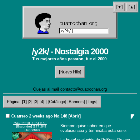
[▼]
[▲]
/y2k/ - Nostalgia 2000
Tus mejores años pasaron, fue el 2000.
[Nuevo Hilo]
Quejas al mail contacto@cuatrochan.org
Página:
[1]
[2]
[3]
[4]
|
[Catálogo]
[Banners]
[Logs]
Cuatrero
2 weeks ago
No.
148
[Abrir]
754235210_1054115876989609_2771273850155184574_n.jpg
Siempre quise saber en que 
[
Esconder
]
(177.2KB,
evolucionaba y terminaba esta serie. 

1600x900)
La brutal evolución de ReBoot: De una 