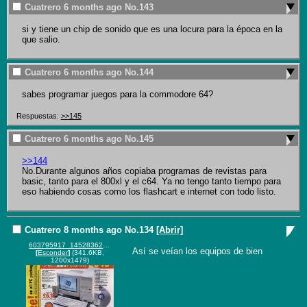
Cuatrero
6 months ago
No.
143
si y tiene un chip de sonido que es una locura para la época en la 
que salio.
Cuatrero
6 months ago
No.
144
sabes programar juegos para la commodore 64?
Respuestas:
>>145
Cuatrero
6 months ago
No.
145
>>144
No.Durante algunos años copiaba programas de revistas para 
basic, tanto para el 800xl y el c64. Ya no tengo tanto tiempo para 
eso habiendo cosas como los flashcart e internet con todo listo.
Cuatrero
8 months ago
No.
134
[Abrir]
603795917_1452836260180369_3357882619070245722_n.jpg
Así se veían los equipos de bien
[
Esconder
]
(341.6KB,
1200x1479)