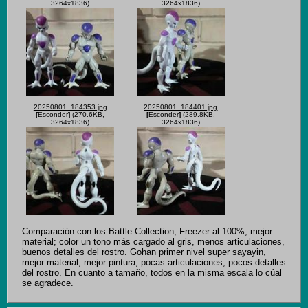
3264x1836)
3264x1836)
20250801_184353.jpg
20250801_184401.jpg
[
Esconder
]
(270.6KB,
[
Esconder
]
(289.8KB,
3264x1836)
3264x1836)
Comparación con los Battle Collection, Freezer al 100%, mejor 
material; color un tono más cargado al gris, menos articulaciones, 
buenos detalles del rostro. Gohan primer nivel super sayayin, 
mejor material, mejor pintura, pocas articulaciones, pocos detalles 
del rostro. En cuanto a tamaño, todos en la misma escala lo cúal 
se agradece.