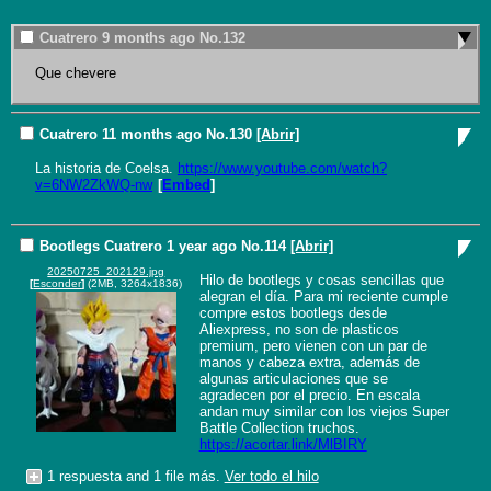
Cuatrero
9 months ago
No.
132
Que chevere
Cuatrero
11 months ago
No.
130
[Abrir]
La historia de Coelsa. 
https://www.youtube.com/watch?
v=6NW2ZkWQ-nw
[
Embed
]
Bootlegs
Cuatrero
1 year ago
No.
114
[Abrir]
20250725_202129.jpg
Hilo de bootlegs y cosas sencillas que 
[
Esconder
]
(2MB, 3264x1836)
alegran el día. Para mi reciente cumple 
compre estos bootlegs desde 
Aliexpress, no son de plasticos 
premium, pero vienen con un par de 
manos y cabeza extra, además de 
algunas articulaciones que se 
agradecen por el precio. En escala 
andan muy similar con los viejos Super 
Battle Collection truchos. 
https://acortar.link/MlBIRY
1 respuesta and 1 file más.
Ver todo el hilo