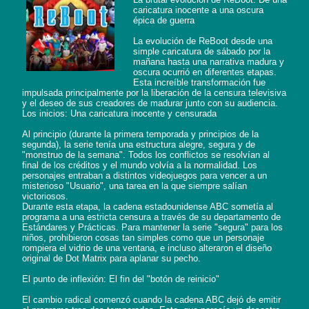
caricatura inocente a una oscura 
épica de guerra

La evolución de ReBoot desde una 
simple caricatura de sábado por la 
mañana hasta una narrativa madura y 
oscura ocurrió en diferentes etapas. 
Esta increíble transformación fue 
impulsada principalmente por la liberación de la censura televisiva 
y el deseo de sus creadores de madurar junto con su audiencia.

Los inicios: Una caricatura inocente y censurada

Al principio (durante la primera temporada y principios de la 
segunda), la serie tenía una estructura alegre, segura y de 
"monstruo de la semana". Todos los conflictos se resolvían al 
final de los créditos y el mundo volvía a la normalidad. Los 
personajes entraban a distintos videojuegos para vencer a un 
misterioso "Usuario", una tarea en la que siempre salían 
victoriosos.

Durante esta etapa, la cadena estadounidense ABC sometía al 
programa a una estricta censura a través de su departamento de 
Estándares y Prácticas. Para mantener la serie "segura" para los 
niños, prohibieron cosas tan simples como que un personaje 
rompiera el vidrio de una ventana, e incluso alteraron el diseño 
original de Dot Matrix para aplanar su pecho.

El punto de inflexión: El fin del "botón de reinicio"

El cambio radical comenzó cuando la cadena ABC dejó de emitir 