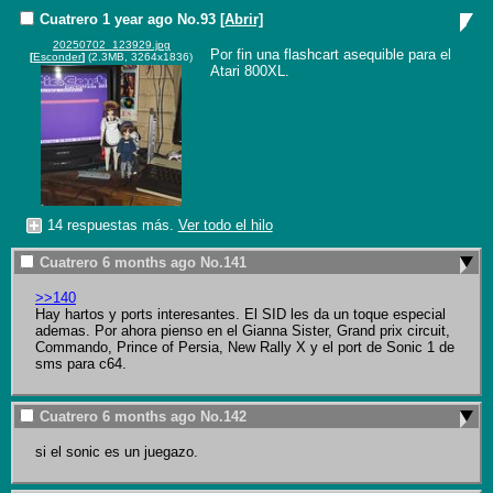
Cuatrero
1 year ago
No.
93
[Abrir]
20250702_123929.jpg
Por fin una flashcart asequible para el 
[
Esconder
]
(2.3MB, 3264x1836)
Atari 800XL.
14 respuestas más.
Ver todo el hilo
Cuatrero
6 months ago
No.
141
>>140
Hay hartos y ports interesantes. El SID les da un toque especial 
ademas. Por ahora pienso en el Gianna Sister, Grand prix circuit, 
Commando, Prince of Persia, New Rally X y el port de Sonic 1 de 
sms para c64.
Cuatrero
6 months ago
No.
142
si el sonic es un juegazo.