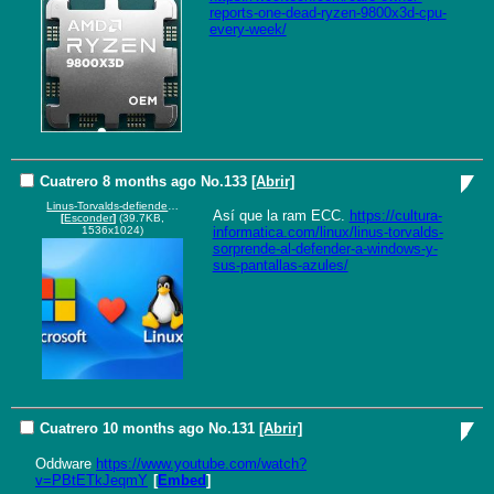
reports-one-dead-ryzen-9800x3d-cpu-
every-week/
Cuatrero
8 months ago
No.
133
[Abrir]
Linus-Torvalds-defiende-a-Windows-y-culpa-al-hardware-por-las-pantallas-azules.webp
Así que la ram ECC. 
https://cultura-
[
Esconder
]
(39.7KB,
informatica.com/linux/linus-torvalds-
1536x1024)
sorprende-al-defender-a-windows-y-
sus-pantallas-azules/
Cuatrero
10 months ago
No.
131
[Abrir]
Oddware 
https://www.youtube.com/watch?
v=PBtETkJeqmY
[
Embed
]