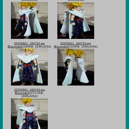
20250801_184724.jpg
20250801_184733.jpg
[
Esconder
]
(264KB, 1836x3264)
[
Esconder
]
(243KB, 1836x3264)
20250801_184743.jpg
[
Esconder
]
(273.2KB,
1836x3264)