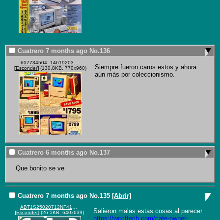
Cuatrero
7 months ago
No.
136
607734504_1461920315938630_7810354263554859655_n.jpg
Siempre fueron caros estos y ahora 
[
Esconder
]
(130.8KB, 770x960)
aún más por coleccionismo.
Cuatrero
6 months ago
No.
137
Que bonito se ve
Cuatrero
7 months ago
No.
135
[Abrir]
ABT1S25020712NF41C1.webp
Salieron malas estas cosas al parecer 
[
Esconder
]
(26.5KB, 640x639)
https://wccftech.com/cafe-owner-