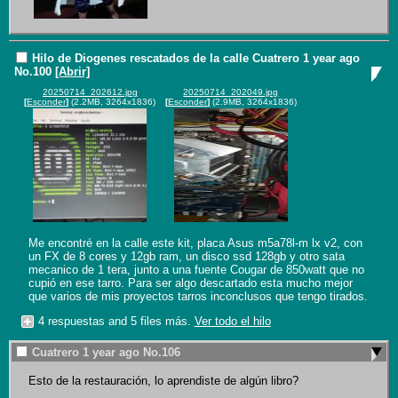
Hilo de Diogenes rescatados de la calle
Cuatrero
1 year ago
No.
100
[Abrir]
20250714_202612.jpg
20250714_202049.jpg
[
Esconder
]
(2.2MB, 3264x1836)
[
Esconder
]
(2.9MB, 3264x1836)
Me encontré en la calle este kit, placa Asus m5a78l-m lx v2, con 
un FX de 8 cores y 12gb ram, un disco ssd 128gb y otro sata 
mecanico de 1 tera, junto a una fuente Cougar de 850watt que no 
cupió en ese tarro. Para ser algo descartado esta mucho mejor 
que varios de mis proyectos tarros inconclusos que tengo tirados.
4 respuestas and 5 files más.
Ver todo el hilo
Cuatrero
1 year ago
No.
106
Esto de la restauración, lo aprendiste de algún libro?