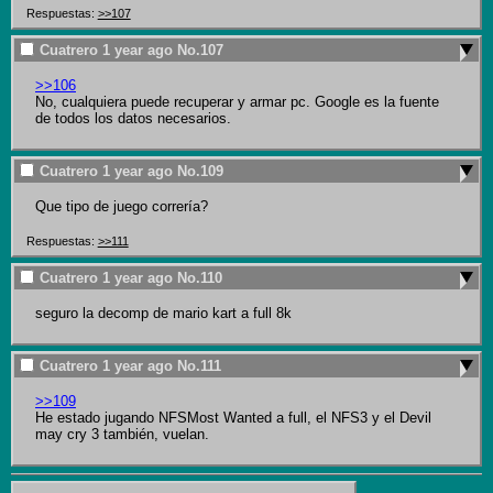
Respuestas:
>>107
Cuatrero
1 year ago
No.
107
>>106
No, cualquiera puede recuperar y armar pc. Google es la fuente 
de todos los datos necesarios.
Cuatrero
1 year ago
No.
109
Que tipo de juego correría?
Respuestas:
>>111
Cuatrero
1 year ago
No.
110
seguro la decomp de mario kart a full 8k
Cuatrero
1 year ago
No.
111
>>109
He estado jugando NFSMost Wanted a full, el NFS3 y el Devil 
may cry 3 también, vuelan.