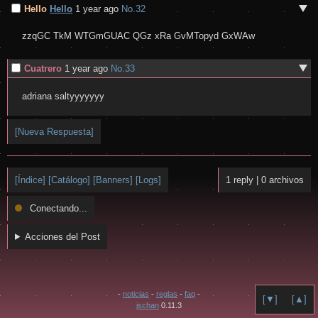
Hello
Hello
1 year ago
No.
32
zzqGC TkM WTGmGUAC QGz xRa GvMTopyd GxWAw
Cuatrero
1 year ago
No.
33
adriana saltyyyyyyy
[Nueva Respuesta]
[Índice]
[Catálogo]
[Banners]
[Logs]
1 reply
|
0 archivos
Conectando...
Acciones del Post
-
noticias
-
reglas
-
faq
-
[▼]
[▲]
jschan
0.11.3