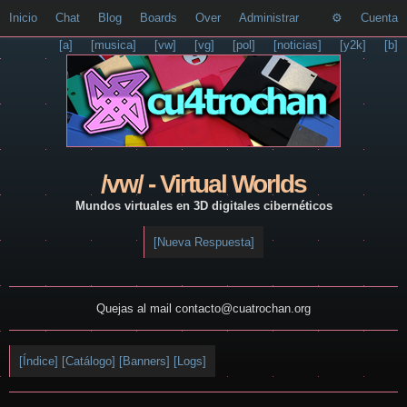
Inicio
Chat
Blog
Boards
Over
Administrar
Cuenta
[a]
[musica]
[vw]
[vg]
[pol]
[noticias]
[y2k]
[b]
/vw/ - Virtual Worlds
Mundos virtuales en 3D digitales cibernéticos
[Nueva Respuesta]
Quejas al mail contacto@cuatrochan.org
[Índice]
[Catálogo]
[Banners]
[Logs]